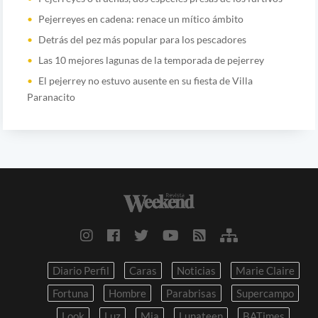
Pejerreyes en cadena: renace un mítico ámbito
Detrás del pez más popular para los pescadores
Las 10 mejores lagunas de la temporada de pejerrey
El pejerrey no estuvo ausente en su fiesta de Villa
Paranacito
Diario Perfil
Caras
Noticias
Marie Claire
Fortuna
Hombre
Parabrisas
Supercampo
Look
Luz
Mia
Lunateen
BATimes