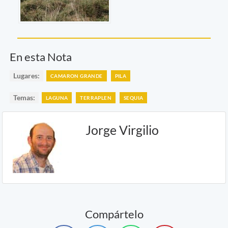
En esta Nota
Lugares:
CAMARON GRANDE
PILA
Temas:
LAGUNA
TERRAPLEN
SEQUIA
Jorge Virgilio
Compártelo