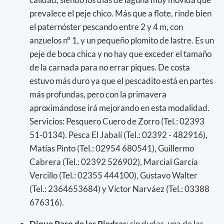
prevalece el peje chico. Más que a flote, rinde bien
el paternóster pescando entre 2 y 4 m, con
anzuelos n° 1, y un pequeño plomito de lastre. Es un
peje de boca chica y no hay que exceder el tamaño
de la carnada para no errar piques. De costa
estuvo más duro ya que el pescadito está en partes
más profundas, pero con la primavera
aproximándose irá mejorando en esta modalidad.
Servicios: Pesquero Cuero de Zorro (Tel.: 02393
51-0134). Pesca El Jabalí (Tel.: 02392 - 482916),
Matías Pinto (Tel.: 02954 680541), Guillermo
Cabrera (Tel.: 02392 526902), Marcial García
Vercillo (Tel.: 02355 444100), Gustavo Walter
(Tel.: 2364653684) y Víctor Narváez (Tel.: 03388
676316).
Dique Paso de las Piedras
: sin dudas, una de las