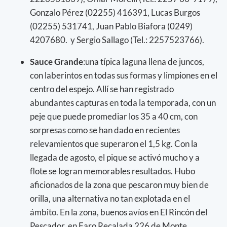
Gonzalo Pérez (02255) 416391, Lucas Burgos
(02255) 531741, Juan Pablo Biafora (0249)
4207680. y Sergio Sallago (Tel.: 2257523766).
Sauce Grande
:una típica laguna llena de juncos,
con laberintos en todas sus formas y limpiones en el
centro del espejo. Allí se han registrado
abundantes capturas en toda la temporada, con un
peje que puede promediar los 35 a 40 cm, con
sorpresas como se han dado en recientes
relevamientos que superaron el 1,5 kg. Con la
llegada de agosto, el pique se activó mucho y a
flote se logran memorables resultados. Hubo
aficionados de la zona que pescaron muy bien de
orilla, una alternativa no tan explotada en el
ámbito. En la zona, buenos avíos en El Rincón del
Pescador, en Faro Recalada 226 de Monte