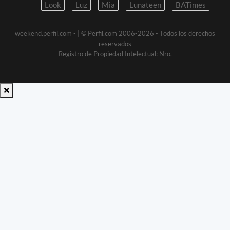
Look
Luz
Mia
Lunateen
BATimes
weekend.perfil.com -
| © Perfil.com 2006-2026 - Todos los derechos
reservados
Registro de Propiedad Intelectual: Nro.