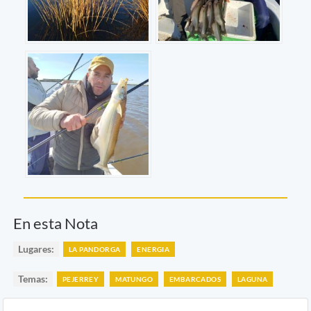
En esta Nota
Lugares:
LA PANDORGA
ENERGIA
Temas:
PEJERREY
MATUNGO
EMBARCADOS
LAGUNA