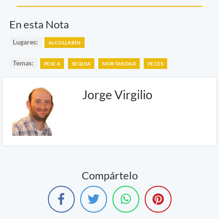
En esta Nota
Lugares:
ALCOLLARÍN
Temas:
PESCA
SEQUIA
MORTANDAD
PECES
Jorge Virgilio
Compártelo