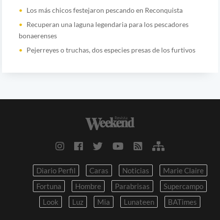
Los más chicos festejaron pescando en Reconquista
Recuperan una laguna legendaria para los pescadores
bonaerenses
Pejerreyes o truchas, dos especies presas de los furtivos
Diario Perfil
Caras
Noticias
Marie Claire
Fortuna
Hombre
Parabrisas
Supercampo
Look
Luz
Mia
Lunateen
BATimes