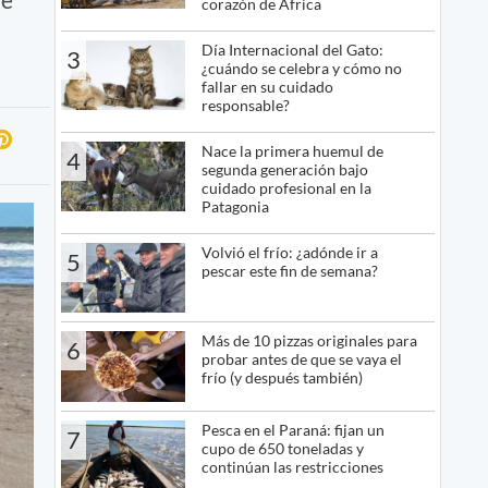
corazón de África
Día Internacional del Gato:
3
¿cuándo se celebra y cómo no
fallar en su cuidado
responsable?
Nace la primera huemul de
4
segunda generación bajo
cuidado profesional en la
Patagonia
Volvió el frío: ¿adónde ir a
5
pescar este fin de semana?
Más de 10 pizzas originales para
6
probar antes de que se vaya el
frío (y después también)
Pesca en el Paraná: fijan un
7
cupo de 650 toneladas y
continúan las restricciones