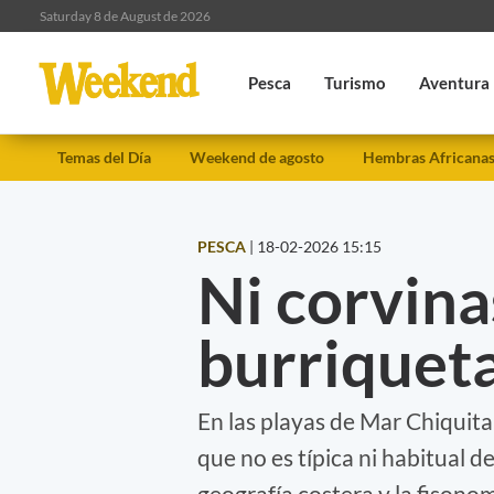
Saturday 8 de August de 2026
Pesca
Turismo
Aventura
Temas del Día
Weekend de agosto
Hembras Africana
PESCA
|
18-02-2026 15:15
Ni corvina
burriqueta
En las playas de Mar Chiquita
que no es típica ni habitual de
geografía costera y la fisono