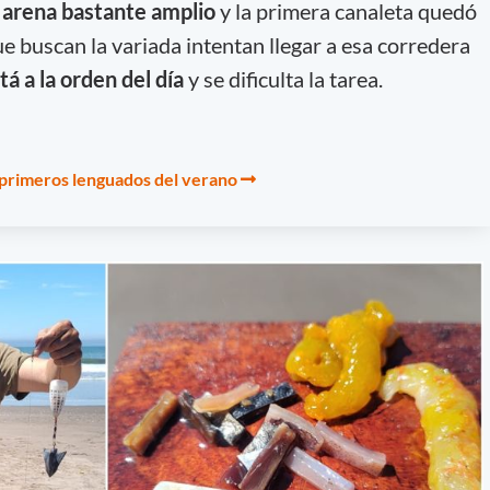
 arena bastante amplio
y la primera canaleta quedó
e buscan la variada intentan llegar a esa corredera
á a la orden del día
y se dificulta la tarea.
 primeros lenguados del verano