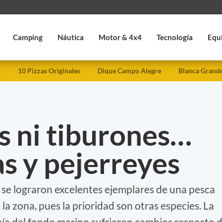
Camping
Náutica
Motor & 4x4
Tecnología
Equ
s
10 Pizzas Originales
Dique Campo Alegre
Blanca Grand
s ni tiburones…
s y pejerreyes
 se lograron excelentes ejemplares de una pesca
 la zona, pues la prioridad son otras especies. La
mía del fondo marino sufrieron cambios respecto 