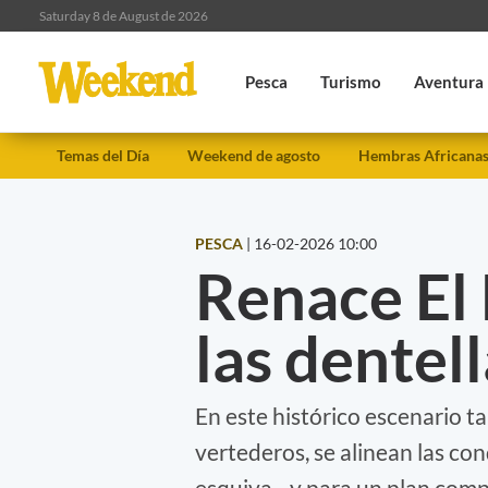
Saturday 8 de August de 2026
Pesca
Turismo
Aventura
Temas del Día
Weekend de agosto
Hembras Africana
PESCA
|
16-02-2026 10:00
Renace El 
las dentel
En este histórico escenario t
vertederos, se alinean las co
esquiva– y para un plan compl