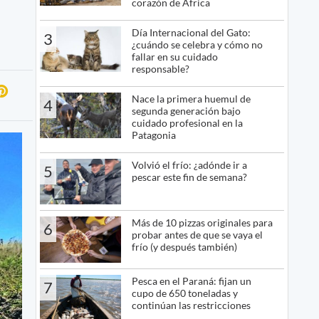
corazón de África
Día Internacional del Gato:
3
¿cuándo se celebra y cómo no
fallar en su cuidado
responsable?
Nace la primera huemul de
4
segunda generación bajo
cuidado profesional en la
Patagonia
Volvió el frío: ¿adónde ir a
5
pescar este fin de semana?
Más de 10 pizzas originales para
6
probar antes de que se vaya el
frío (y después también)
Pesca en el Paraná: fijan un
7
cupo de 650 toneladas y
continúan las restricciones