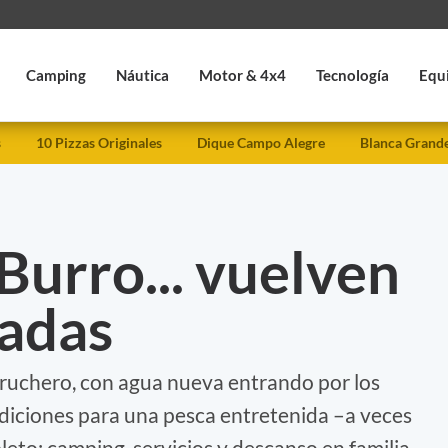
Camping
Náutica
Motor & 4x4
Tecnología
Equ
s
10 Pizzas Originales
Dique Campo Alegre
Blanca Grand
Burro... vuelven
ladas
aruchero, con agua nueva entrando por los
ndiciones para una pesca entretenida –a veces
eto: camping, servicios y descanso en familia