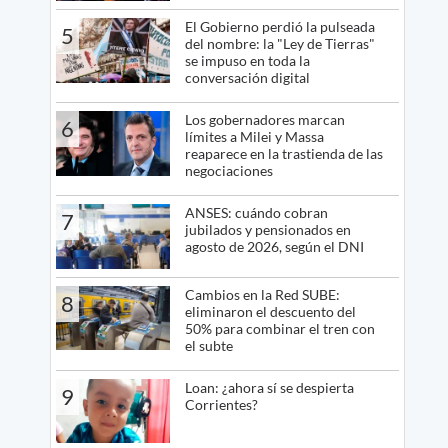
El Gobierno perdió la pulseada
5
del nombre: la "Ley de Tierras"
se impuso en toda la
conversación digital
Los gobernadores marcan
6
límites a Milei y Massa
reaparece en la trastienda de las
negociaciones
ANSES: cuándo cobran
7
jubilados y pensionados en
agosto de 2026, según el DNI
Cambios en la Red SUBE:
8
eliminaron el descuento del
50% para combinar el tren con
el subte
Loan: ¿ahora sí se despierta
9
Corrientes?