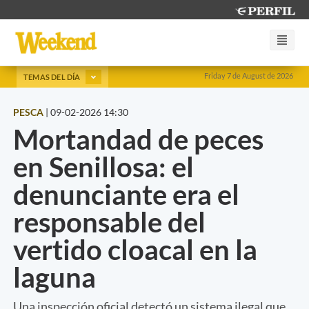
Friday 7 de August de 2026
TEMAS DEL DÍA
PESCA
|
09-02-2026 14:30
Mortandad de peces
en Senillosa: el
denunciante era el
responsable del
vertido cloacal en la
laguna
Una inspección oficial detectó un sistema ilegal que