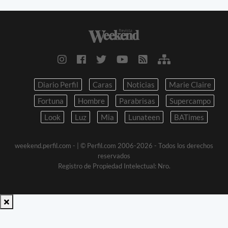
Diario Perfil
Caras
Noticias
Marie Claire
Fortuna
Hombre
Parabrisas
Supercampo
Look
Luz
Mia
Lunateen
BATimes
weekend.perfil.com -
| © Perfil.com 2006-2026 - Todos los derechos
reservados
Registro de Propiedad Intelectual: Nro.