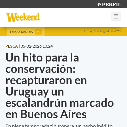
Friday 7 de August de 2026
TEMAS DEL DÍA
PESCA
|
05-02-2026 10:24
Un hito para la
conservación:
recapturaron en
Uruguay un
escalandrún marcado
en Buenos Aires
En plena temporada tiburonera, un hecho inédito