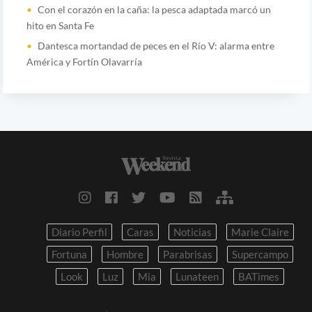
Con el corazón en la caña: la pesca adaptada marcó un
hito en Santa Fe
Dantesca mortandad de peces en el Río V: alarma entre
América y Fortín Olavarría
Diario Perfil
Caras
Noticias
Marie Claire
Fortuna
Hombre
Parabrisas
Supercampo
Look
Luz
Mia
Lunateen
BATimes