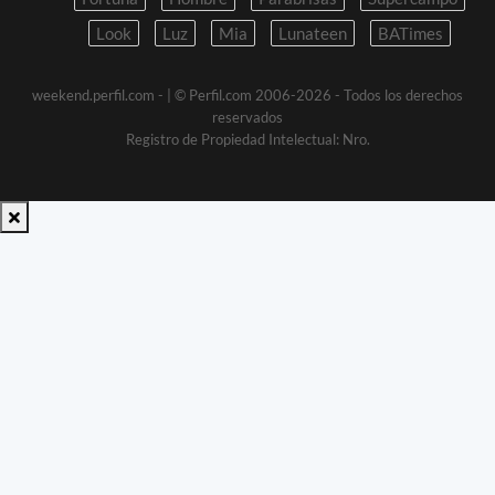
Look
Luz
Mia
Lunateen
BATimes
weekend.perfil.com -
| © Perfil.com 2006-2026 - Todos los derechos
reservados
Registro de Propiedad Intelectual: Nro.