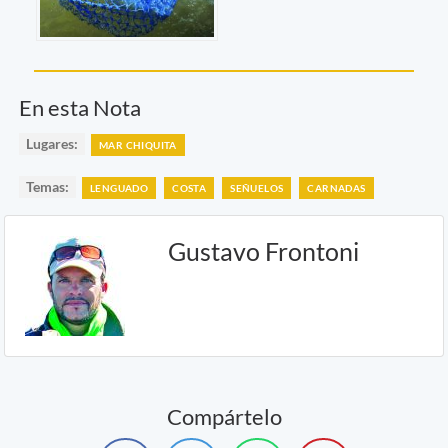
En esta Nota
Lugares:
MAR CHIQUITA
Temas:
LENGUADO
COSTA
SEÑUELOS
CARNADAS
Gustavo Frontoni
Compártelo