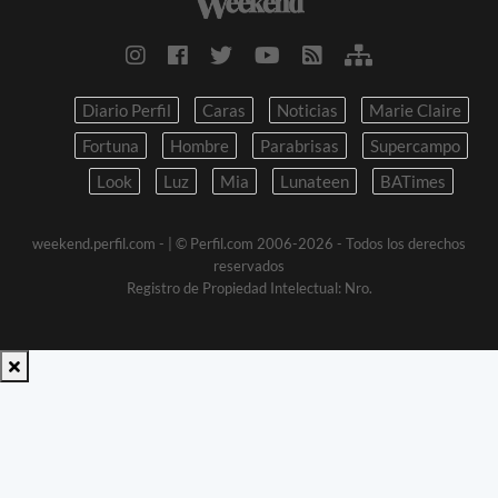
Diario Perfil
Caras
Noticias
Marie Claire
Fortuna
Hombre
Parabrisas
Supercampo
Look
Luz
Mia
Lunateen
BATimes
weekend.perfil.com -
| © Perfil.com 2006-2026 - Todos los derechos
reservados
Registro de Propiedad Intelectual: Nro.