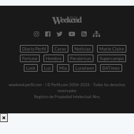
Diario Perfil
Caras
Noticias
Marie Claire
Fortuna
Hombre
Parabrisas
Supercampo
Look
Luz
Mia
Lunateen
BATimes
weekend.perfil.com -
| © Perfil.com 2006-2026 - Todos los derechos
reservados
Registro de Propiedad Intelectual: Nro.