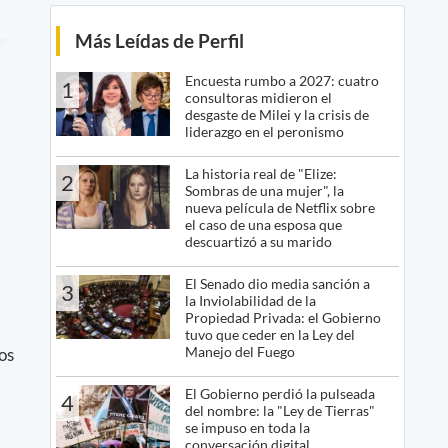
Más Leídas de Perfil
Encuesta rumbo a 2027: cuatro
1
consultoras midieron el
desgaste de Milei y la crisis de
liderazgo en el peronismo
La historia real de "Elize:
2
Sombras de una mujer", la
nueva película de Netflix sobre
el caso de una esposa que
descuartizó a su marido
El Senado dio media sanción a
3
la Inviolabilidad de la
Propiedad Privada: el Gobierno
tuvo que ceder en la Ley del
Manejo del Fuego
os
El Gobierno perdió la pulseada
4
del nombre: la "Ley de Tierras"
se impuso en toda la
conversación digital