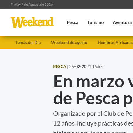
Friday 7 de August de 2026
Pesca
Turismo
Aventura
Temas del Día
Weekend de agosto
Hembras Africana
PESCA
|
25-02-2021 16:55
En marzo v
de Pesca 
Organizado por el Club de Pes
12 años. Incluye prácticas de
biología y equipos de pesca.