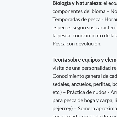
Biología y Naturaleza
: el ec
componentes del bioma – Noc
Temporadas de pesca - Horari
especies según sus caracterí
la pesca: conocimiento de la
Pesca con devolución.
Teoría sobre equipos y ele
visita de una personalidad r
Conocimiento general de cada
sedales, anzuelos, perlitas, 
etc.) – Práctica de nudos - A
para pesca de boga y carpa, lí
pejerrey) – Somera aproximac
con carnada, pesca de flote y 