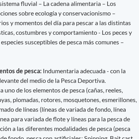
osistema fluvial – La cadena alimentaria – Los
iones sobre ecología y conservacionismo –
os y momentos del día para pescar a las distintas
sticas, costumbres y comportamiento - Los peces y
s especies susceptibles de pesca más comunes –
mentos de pesca:
Indumentaria adecuada - con la
elevante del medio de la Pesca Deportiva.
 uno de los elementos de pesca (cañas, reeles,
boyas, plomadas, rotores, mosquetones, esmerillones,
rmado de líneas (líneas de variada de fondo, línea
nea para variada de flote y líneas para la pesca de
ión a las diferentes modalidades de pesca (pesca
de fondo, pesca con artificiales: Spinning, Bait cast,