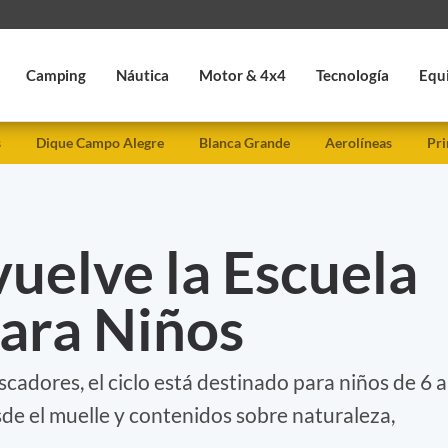
Camping
Náutica
Motor & 4x4
Tecnología
Equ
s
Dique Campo Alegre
Blanca Grande
Aerolíneas
Pri
uelve la Escuela
para Niños
cadores, el ciclo está destinado para niños de 6 a
sde el muelle y contenidos sobre naturaleza,