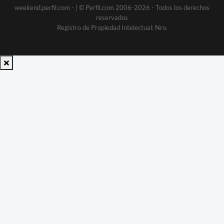
weekend.perfil.com -
| © Perfil.com 2006-2026 - Todos los derechos
reservados
Registro de Propiedad Intelectual: Nro.