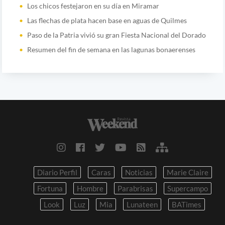
Los chicos festejaron en su día en Miramar
Las flechas de plata hacen base en aguas de Quilmes
Paso de la Patria vivió su gran Fiesta Nacional del Dorado
Resumen del fin de semana en las lagunas bonaerenses
Diario Perfil
Caras
Noticias
Marie Claire
Fortuna
Hombre
Parabrisas
Supercampo
Look
Luz
Mia
Lunateen
BATimes