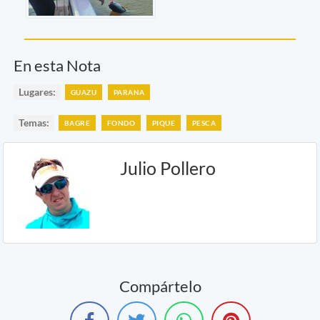
En esta Nota
Lugares:
GUAZU
PARANA
Temas:
BAGRE
FONDO
PIQUE
PESCA
Julio Pollero
Compártelo