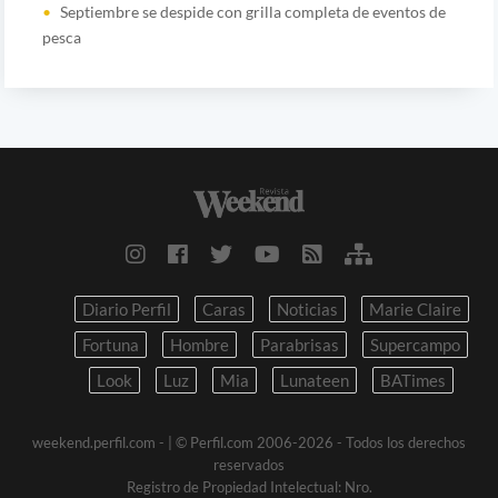
Septiembre se despide con grilla completa de eventos de
pesca
Diario Perfil
Caras
Noticias
Marie Claire
Fortuna
Hombre
Parabrisas
Supercampo
Look
Luz
Mia
Lunateen
BATimes
weekend.perfil.com -
| © Perfil.com 2006-2026 - Todos los derechos
reservados
Registro de Propiedad Intelectual: Nro.