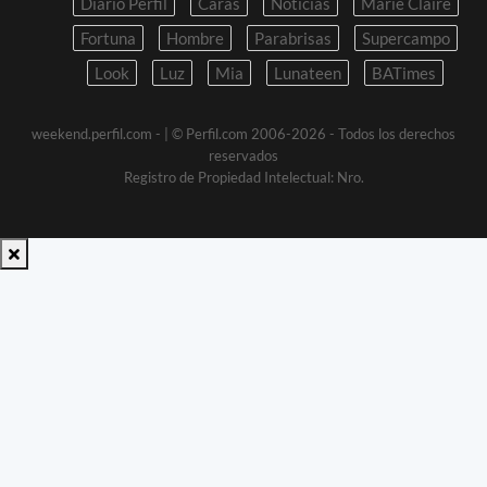
Diario Perfil
Caras
Noticias
Marie Claire
Fortuna
Hombre
Parabrisas
Supercampo
Look
Luz
Mia
Lunateen
BATimes
weekend.perfil.com -
| © Perfil.com 2006-2026 - Todos los derechos
reservados
Registro de Propiedad Intelectual: Nro.