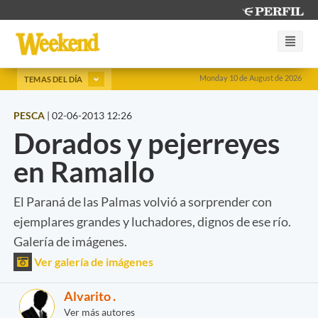
Monday 10 de August de 2026
TEMAS DEL DÍA
PESCA
|
02-06-2013 12:26
Dorados y pejerreyes
en Ramallo
El Paraná de las Palmas volvió a sorprender con
ejemplares grandes y luchadores, dignos de ese río.
Galería de imágenes.
Ver galería de imágenes
Alvarito .
Ver más autores