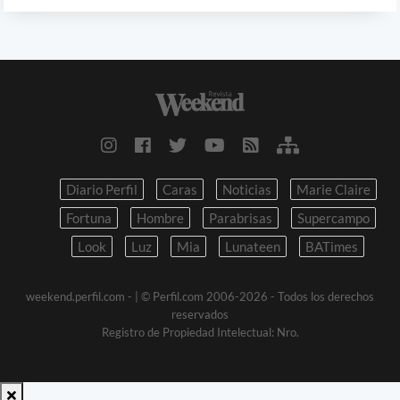
Diario Perfil
Caras
Noticias
Marie Claire
Fortuna
Hombre
Parabrisas
Supercampo
Look
Luz
Mia
Lunateen
BATimes
weekend.perfil.com -
| © Perfil.com 2006-2026 - Todos los derechos
reservados
Registro de Propiedad Intelectual: Nro.