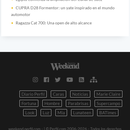
CUPRA D28 Formentor: un yate inspirado en el mundo
automotor
Ragazza Cat 700: Una open de alto alcance
Diario Perfil
Caras
Noticias
Marie Claire
Fortuna
Hombre
Parabrisas
Supercampo
Look
Luz
Mia
Lunateen
BATimes
weekend.perfil.com -
| © Perfil.com 2006-2026 - Todos los derechos