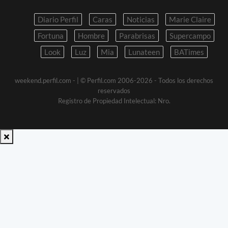
Diario Perfil
Caras
Noticias
Marie Claire
Fortuna
Hombre
Parabrisas
Supercampo
Look
Luz
Mia
Lunateen
BATimes
weekend.perfil.com -
| © Perfil.com 2006-2026 - Todos los derechos
reservados
Registro de Propiedad Intelectual: Nro.