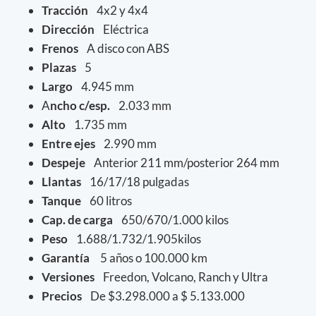
Tracción
4x2 y 4x4
Dirección
Eléctrica
Frenos
A disco con ABS
Plazas
5
Largo
4.945 mm
A
ncho c/esp.
2.033 mm
Alto
1.735 mm
Entre ejes
2.990 mm
Despeje
Anterior 211 mm/posterior 264 mm
Llantas
16/17/18 pulgadas
Tanque
60 litros
Cap. de carga
650/670/1.000 kilos
Peso
1.688/1.732/1.905kilos
Garantía
5 años o 100.000 km
Versiones
Freedon, Volcano, Ranch y Ultra
Precios
De $3.298.000 a $ 5.133.000