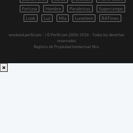
Fortuna
Hombre
Parabrisas
Supercampo
Look
Luz
Mia
Lunateen
BATimes
weekend.perfil.com -
| © Perfil.com 2006-2026 - Todos los derechos
reservados
Registro de Propiedad Intelectual: Nro.