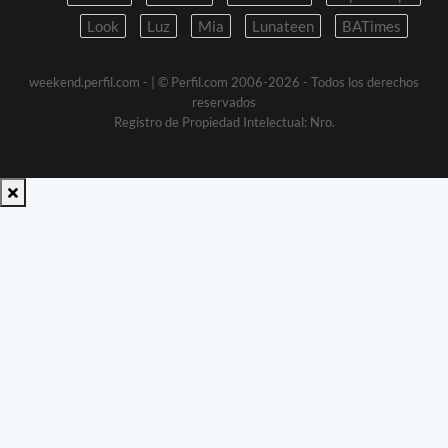
Look
Luz
Mia
Lunateen
BATimes
weekend.perfil.com -
| © Perfil.com 2006-2026 - Todos los derechos
reservados
Registro de Propiedad Intelectual: Nro.