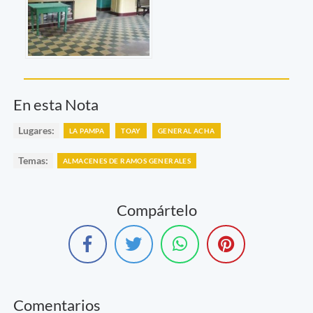
En esta Nota
Lugares:
LA PAMPA
TOAY
GENERAL ACHA
Temas:
ALMACENES DE RAMOS GENERALES
Compártelo
Comentarios