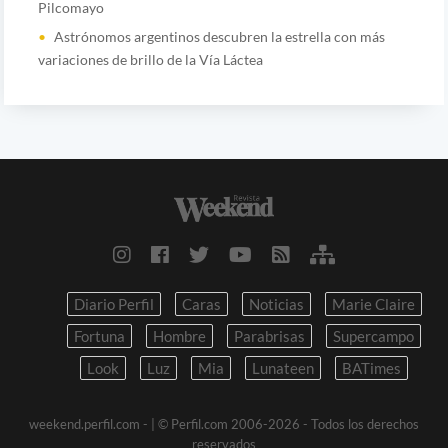
Pilcomayo
Astrónomos argentinos descubren la estrella con más
variaciones de brillo de la Vía Láctea
Diario Perfil
Caras
Noticias
Marie Claire
Fortuna
Hombre
Parabrisas
Supercampo
Look
Luz
Mia
Lunateen
BATimes
weekend.perfil.com -
| © Perfil.com 2006-2026 - Todos los derechos
reservados