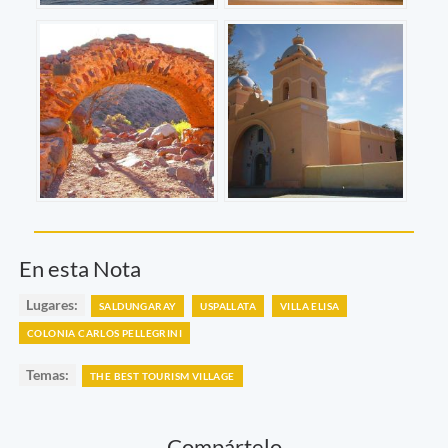
En esta Nota
Lugares:
SALDUNGARAY
USPALLATA
VILLA ELISA
COLONIA CARLOS PELLEGRINI
Temas:
THE BEST TOURISM VILLAGE
Compártelo