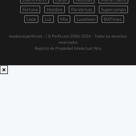
Fortuna
Hombre
Parabrisas
Supercampo
Look
Luz
Mia
Lunateen
BATimes
weekend.perfil.com -
| © Perfil.com 2006-2026 - Todos los derechos
reservados
Registro de Propiedad Intelectual: Nro.