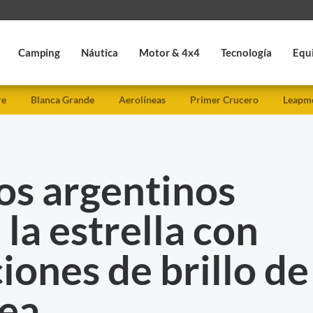
Camping
Náutica
Motor & 4x4
Tecnología
Equ
re
Blanca Grande
Aerolíneas
Primer Crucero
Leapmo
s argentinos
la estrella con
iones de brillo de
tea