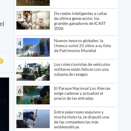
De reeles inteligentes a cañas
3
de última generación: los
el
grandes ganadores de ICAST
2026
Nuevos tesoros globales: la
4
Unesco sumó 25 sitios a su lista
de Patrimonio Mundial
Los coleccionistas de vehículos
5
militares están felices con una
subasta de rezagos
El Parque Nacional Los Alerces
6
exige cadenas y actualizó el
precio de las entradas
Entre pejerreyes esquivos y
7
mucha historia, se disputó una
de las competencias más
emblemáticas