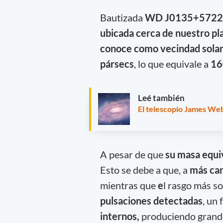
Bautizada
WD J0135+5722
ubicada
cerca de nuestro pl
conoce como vecindad solar
pársecs
, lo que equivale a
16
Leé también
El telescopio James Web
A pesar de que
su masa equiv
Esto se debe a que, a
más can
mientras que
e
l rasgo más so
pulsaciones detectadas
, un
internos,
produciendo grandes