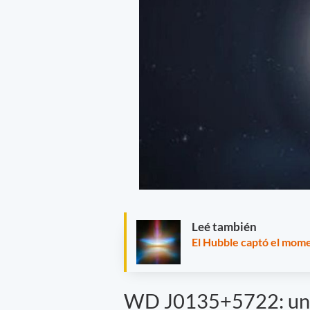
Leé también
El Hubble captó el mome
WD J0135+5722: una 