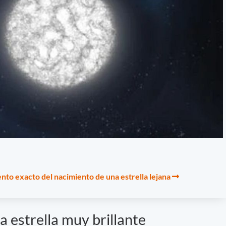
nto exacto del nacimiento de una estrella lejana
estrella muy brillante