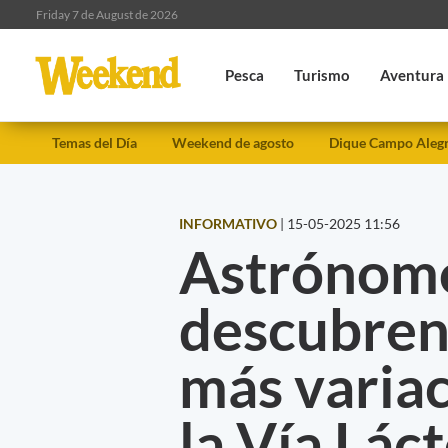
Friday 7 de August de 2026
Pesca
Turismo
Aventura
Temas del Día
Weekend de agosto
Dique Campo Aleg
INFORMATIVO
|
15-05-2025 11:56
Astrónomo
descubren 
más variac
la Vía Lác