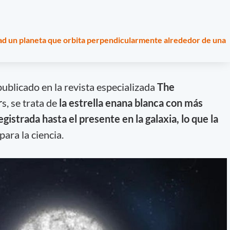
ad un planeta que orbita perpendicularmente alrededor de una
ublicado en la revista especializada
The
r
s, se trata de
la estrella enana blanca con más
egistrada hasta el presente en la galaxia, lo que la
para la ciencia.