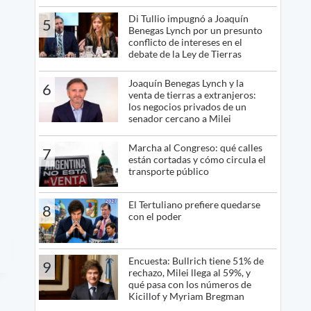
Di Tullio impugnó a Joaquín
5
Benegas Lynch por un presunto
conflicto de intereses en el
debate de la Ley de Tierras
Joaquín Benegas Lynch y la
6
venta de tierras a extranjeros:
los negocios privados de un
senador cercano a Milei
Marcha al Congreso: qué calles
7
están cortadas y cómo circula el
transporte público
El Tertuliano prefiere quedarse
8
con el poder
Encuesta: Bullrich tiene 51% de
9
rechazo, Milei llega al 59%, y
qué pasa con los números de
Kicillof y Myriam Bregman