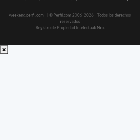
weekend.perfil.com -
| © Perfil.com 2006-2026 - Todos los derechos
reservados
Registro de Propiedad Intelectual: Nro.