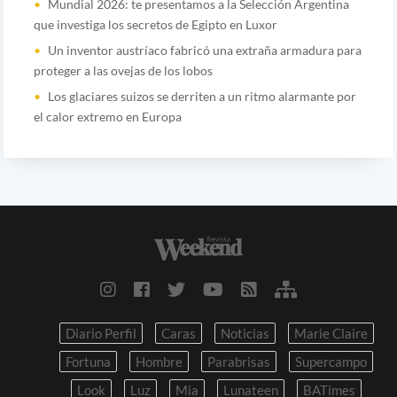
Mundial 2026: te presentamos a la Selección Argentina
que investiga los secretos de Egipto en Luxor
Un inventor austríaco fabricó una extraña armadura para
proteger a las ovejas de los lobos
Los glaciares suizos se derriten a un ritmo alarmante por
el calor extremo en Europa
Diario Perfil
Caras
Noticias
Marie Claire
Fortuna
Hombre
Parabrisas
Supercampo
Look
Luz
Mia
Lunateen
BATimes