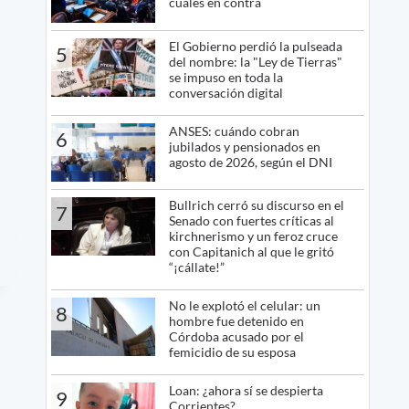
cuáles en contra
El Gobierno perdió la pulseada
5
del nombre: la "Ley de Tierras"
se impuso en toda la
conversación digital
ANSES: cuándo cobran
6
jubilados y pensionados en
agosto de 2026, según el DNI
Bullrich cerró su discurso en el
7
Senado con fuertes críticas al
kirchnerismo y un feroz cruce
con Capitanich al que le gritó
“¡cállate!”
No le explotó el celular: un
8
hombre fue detenido en
Córdoba acusado por el
femicidio de su esposa
Loan: ¿ahora sí se despierta
9
Corrientes?