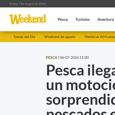
Friday 7 de August de 2026
Pesca
Turismo
Aventura
Temas del Día
Weekend de agosto
Hembras Africana
PESCA
|
06-07-2026 15:00
Pesca ileg
un motocic
sorprendi
pescados 