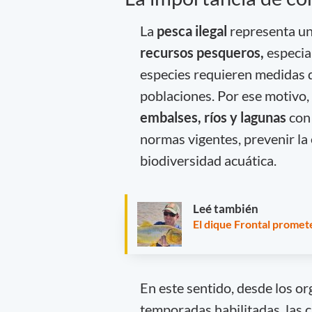
La
pesca ilegal
representa un
recursos pesqueros,
especia
especies requieren medidas d
poblaciones. Por ese motivo, 
embalses, ríos y lagunas
con 
normas vigentes, prevenir la 
biodiversidad acuática.
Leé también
El dique Frontal promet
En este sentido, desde los o
temporadas habilitadas, las c