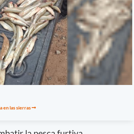
a en las sierras
batir la pesca furtiva