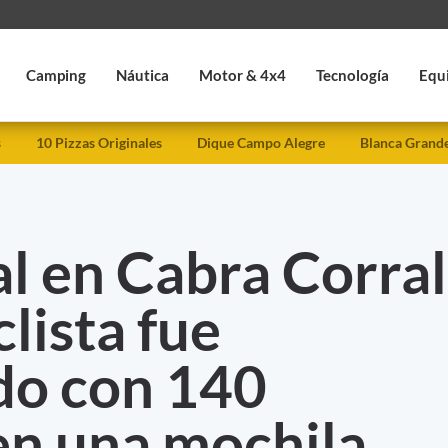
Camping
Náutica
Motor & 4x4
Tecnología
Equ
s
10 Pizzas Originales
Dique Campo Alegre
Blanca Grand
al en Cabra Corral
lista fue
do con 140
en una mochila