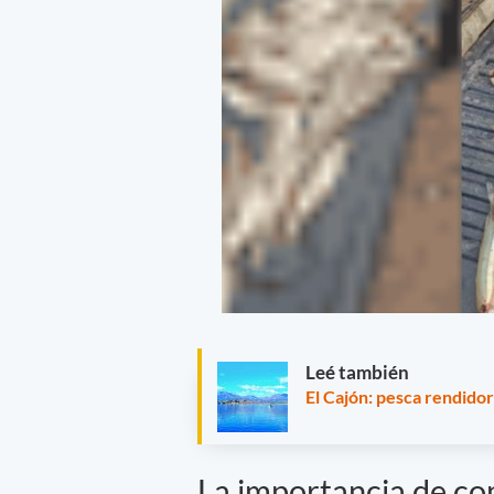
Leé también
El Cajón: pesca rendidor
La importancia de com