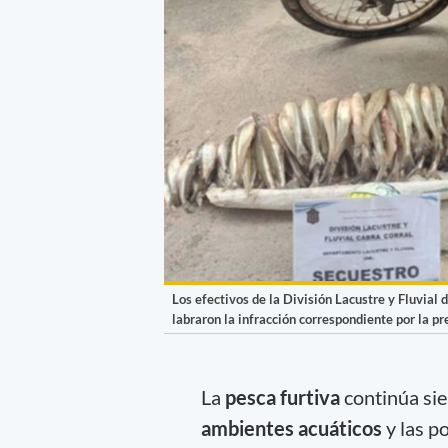
Los efectivos de la División Lacustre y Fluvial d
labraron la infracción correspondiente por la p
La
pesca furtiva
continúa sie
ambientes acuáticos
y las p