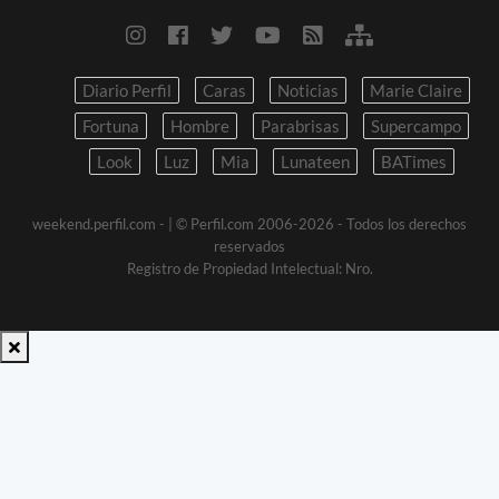
Diario Perfil
Caras
Noticias
Marie Claire
Fortuna
Hombre
Parabrisas
Supercampo
Look
Luz
Mia
Lunateen
BATimes
weekend.perfil.com -
| © Perfil.com 2006-2026 - Todos los derechos
reservados
Registro de Propiedad Intelectual: Nro.