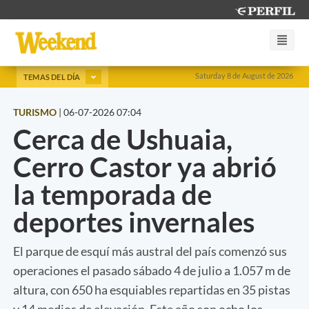
Saturday 8 de August de 2026
TEMAS DEL DÍA
TURISMO
|
06-07-2026 07:04
Cerca de Ushuaia,
Cerro Castor ya abrió
la temporada de
deportes invernales
El parque de esquí más austral del país comenzó sus
operaciones el pasado sábado 4 de julio a 1.057 m de
altura, con 650 ha esquiables repartidas en 35 pistas
y 14 medios de elevación. Este año son ocho los