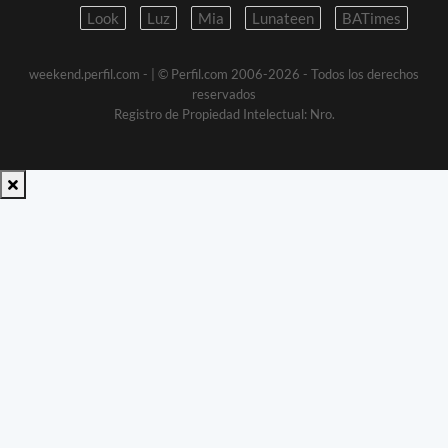
Look
Luz
Mia
Lunateen
BATimes
weekend.perfil.com -
| © Perfil.com 2006-2026 - Todos los derechos
reservados
Registro de Propiedad Intelectual: Nro.