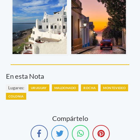
En esta Nota
Lugares:
URUGUAY
MALDONADO
ROCHA
MONTEVIDEO
COLONIA
Compártelo