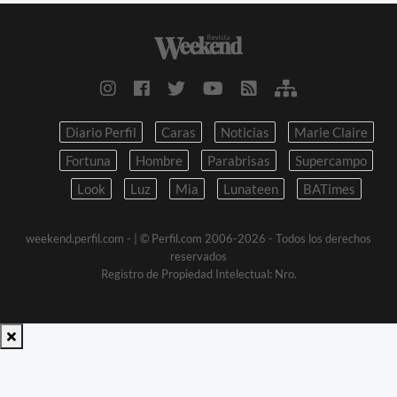
Diario Perfil
Caras
Noticias
Marie Claire
Fortuna
Hombre
Parabrisas
Supercampo
Look
Luz
Mia
Lunateen
BATimes
weekend.perfil.com -
| © Perfil.com 2006-2026 - Todos los derechos
reservados
Registro de Propiedad Intelectual: Nro.