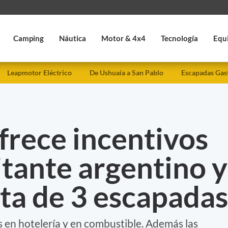
Camping
Náutica
Motor & 4x4
Tecnología
Equ
Leapmotor Eléctrico
De Ushuaia a San Pablo
Escapadas Gas
frece incentivos
sitante argentino y
ta de 3 escapadas
 en hotelería y en combustible. Además las