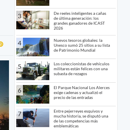
De reeles inteligentes a cañas
3
de última generación: los
grandes ganadores de ICAST
2026
Nuevos tesoros globales: la
4
Unesco sumó 25 sitios a su lista
de Patrimonio Mundial
Los coleccionistas de vehículos
5
militares están felices con una
subasta de rezagos
El Parque Nacional Los Alerces
6
exige cadenas y actualizó el
precio de las entradas
Entre pejerreyes esquivos y
7
mucha historia, se disputó una
de las competencias más
emblemáticas