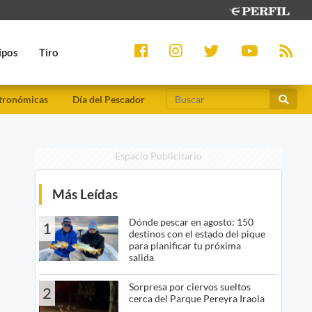
ipos
Tiro
tronómicas
Día del Pescador
Espacio Publicitario
Más Leídas
Dónde pescar en agosto: 150
1
destinos con el estado del pique
para planificar tu próxima
salida
Sorpresa por ciervos sueltos
2
cerca del Parque Pereyra Iraola