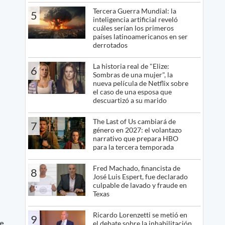
Tercera Guerra Mundial: la
5
inteligencia artificial reveló
cuáles serían los primeros
países latinoamericanos en ser
derrotados
La historia real de "Elize:
6
Sombras de una mujer", la
nueva película de Netflix sobre
el caso de una esposa que
descuartizó a su marido
The Last of Us cambiará de
7
género en 2027: el volantazo
narrativo que prepara HBO
para la tercera temporada
Fred Machado, financista de
8
José Luis Espert, fue declarado
culpable de lavado y fraude en
Texas
Ricardo Lorenzetti se metió en
9
te
el debate sobre la inhabilitación