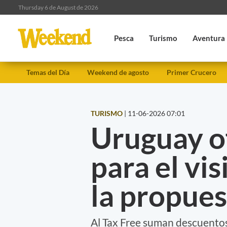
Thursday 6 de August de 2026
Pesca
Turismo
Aventura
Temas del Día
Weekend de agosto
Primer Crucero
TURISMO
|
11-06-2026 07:01
Uruguay o
para el vi
la propues
Al Tax Free suman descuentos