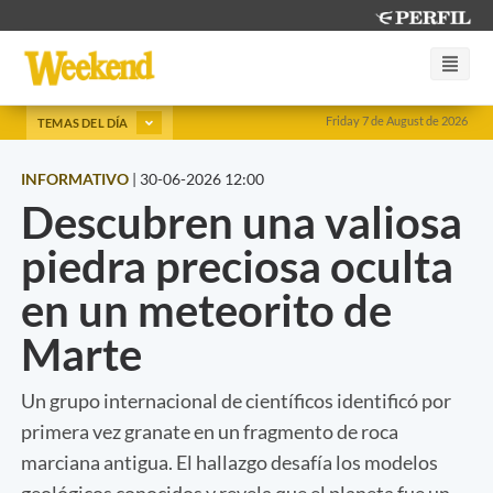
Friday 7 de August de 2026
TEMAS DEL DÍA
INFORMATIVO
|
30-06-2026 12:00
Descubren una valiosa
piedra preciosa oculta
en un meteorito de
Marte
Un grupo internacional de científicos identificó por
primera vez granate en un fragmento de roca
marciana antigua. El hallazgo desafía los modelos
geológicos conocidos y revela que el planeta fue un