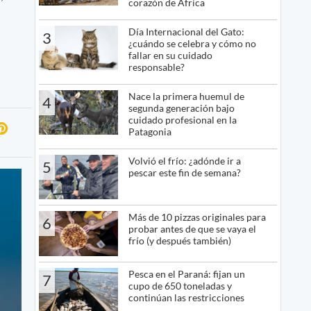
corazón de África
Día Internacional del Gato:
3
¿cuándo se celebra y cómo no
fallar en su cuidado
responsable?
Nace la primera huemul de
4
segunda generación bajo
cuidado profesional en la
Patagonia
Volvió el frío: ¿adónde ir a
5
pescar este fin de semana?
Más de 10 pizzas originales para
6
probar antes de que se vaya el
frío (y después también)
Pesca en el Paraná: fijan un
7
cupo de 650 toneladas y
continúan las restricciones