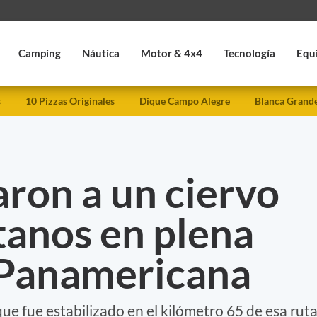
Camping
Náutica
Motor & 4x4
Tecnología
Equ
s
10 Pizzas Originales
Dique Campo Alegre
Blanca Grand
aron a un ciervo
tanos en plena
 Panamericana
ue fue estabilizado en el kilómetro 65 de esa ruta