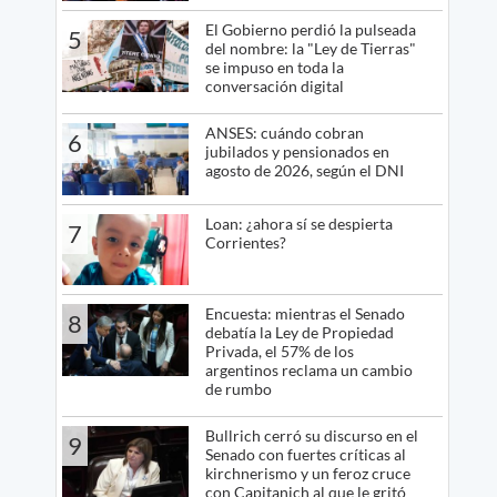
El Gobierno perdió la pulseada
5
del nombre: la "Ley de Tierras"
se impuso en toda la
conversación digital
ANSES: cuándo cobran
6
jubilados y pensionados en
agosto de 2026, según el DNI
Loan: ¿ahora sí se despierta
7
Corrientes?
Encuesta: mientras el Senado
8
debatía la Ley de Propiedad
Privada, el 57% de los
argentinos reclama un cambio
de rumbo
Bullrich cerró su discurso en el
9
Senado con fuertes críticas al
kirchnerismo y un feroz cruce
con Capitanich al que le gritó