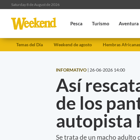
Saturday 8 de August de 2026
Pesca
Turismo
Aventura
Temas del Día
Weekend de agosto
Hembras Africana
INFORMATIVO
|
26-06-2026 14:00
Así rescat
de los pan
autopista
Se trata de un macho adulto q