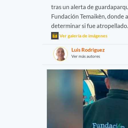
tras un alerta de guardaparque
Fundación Temaikèn, donde ah
determinar si fue atropellado
Ver galería de imágenes
Luis Rodriguez
Ver más autores