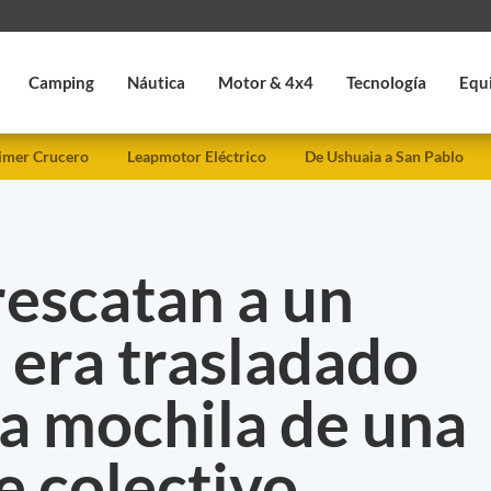
Camping
Náutica
Motor & 4x4
Tecnología
Equ
imer Crucero
Leapmotor Eléctrico
De Ushuaia a San Pablo
rescatan a un
 era trasladado
la mochila de una
e colectivo