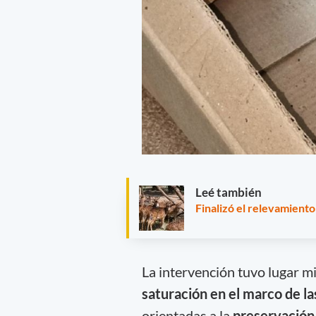
Leé también
Finalizó el relevamiento
La intervención tuvo lugar m
saturación en el marco de la
orientadas a la
preservación