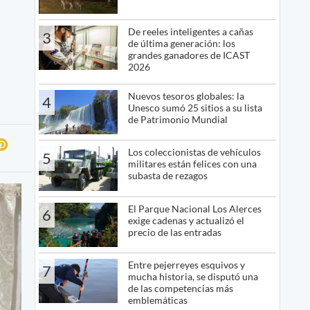
De reeles inteligentes a cañas
3
de última generación: los
grandes ganadores de ICAST
2026
Nuevos tesoros globales: la
4
Unesco sumó 25 sitios a su lista
de Patrimonio Mundial
Los coleccionistas de vehículos
5
militares están felices con una
subasta de rezagos
El Parque Nacional Los Alerces
6
exige cadenas y actualizó el
precio de las entradas
Entre pejerreyes esquivos y
7
mucha historia, se disputó una
de las competencias más
emblemáticas