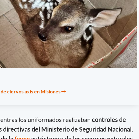
 de ciervos axis en Misiones
ientras los uniformados realizaban
controles de
s directivas del Ministerio de Seguridad Nacional
,
 de la
fauna
autóctona y de los recursos naturales
.