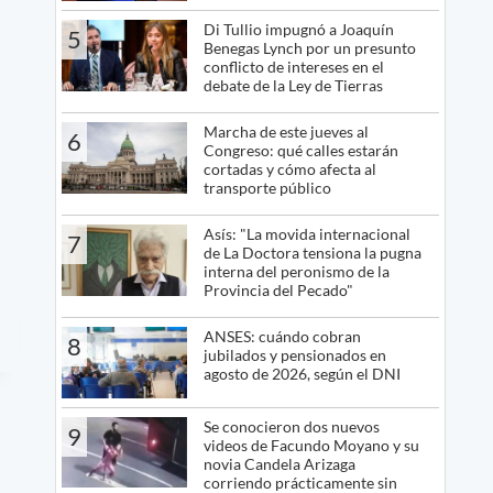
Di Tullio impugnó a Joaquín
5
Benegas Lynch por un presunto
conflicto de intereses en el
debate de la Ley de Tierras
Marcha de este jueves al
6
Congreso: qué calles estarán
cortadas y cómo afecta al
transporte público
Asís: "La movida internacional
7
de La Doctora tensiona la pugna
interna del peronismo de la
Provincia del Pecado"
ANSES: cuándo cobran
8
jubilados y pensionados en
agosto de 2026, según el DNI
Se conocieron dos nuevos
9
videos de Facundo Moyano y su
novia Candela Arizaga
corriendo prácticamente sin