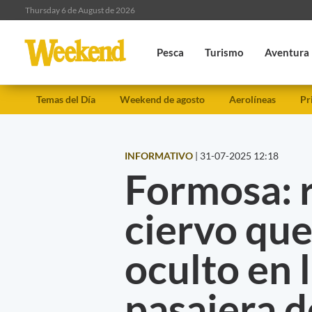
Thursday 6 de August de 2026
Pesca
Turismo
Aventura
Temas del Día
Weekend de agosto
Aerolíneas
Pr
INFORMATIVO
|
31-07-2025 12:18
Formosa: 
ciervo que
oculto en 
pasajera d