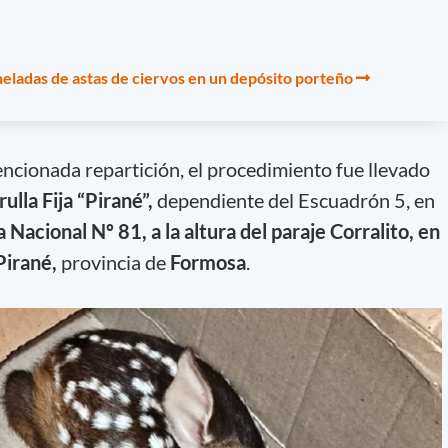
neladas de astas de ciervos en un depósito porteño
ncionada repartición, el procedimiento fue llevado
rulla Fija “Pirané”,
dependiente del Escuadrón 5, en
 Nacional Nº 81, a la altura del paraje Corralito, en
Pirané,
provincia de
Formosa
.