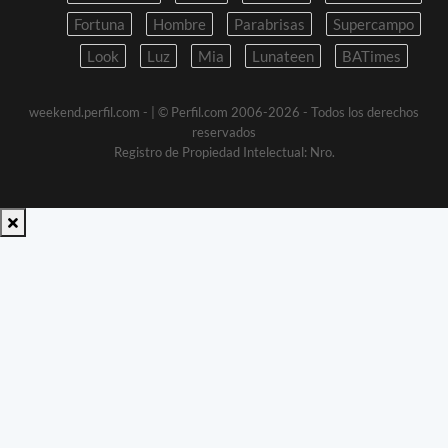
Fortuna
Hombre
Parabrisas
Supercampo
Look
Luz
Mia
Lunateen
BATimes
weekend.perfil.com -
| © Perfil.com 2006-2026 - Todos los derechos
reservados
Registro de Propiedad Intelectual: Nro.