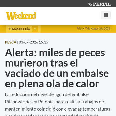
Friday 7 de August de 2026
TEMAS DEL DÍA
PESCA
|
03-07-2026 15:15
Alerta: miles de peces
murieron tras el
vaciado de un embalse
en plena ola de calor
La reducción del nivel de agua del embalse
Pilchowickie, en Polonia, para realizar trabajos de
mantenimiento coincidió con elevadas temperaturas
que desencadenaron una mortandad masiva de