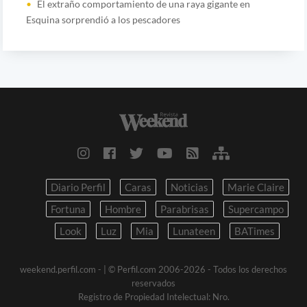
El extraño comportamiento de una raya gigante en
Esquina sorprendió a los pescadores
Diario Perfil
Caras
Noticias
Marie Claire
Fortuna
Hombre
Parabrisas
Supercampo
Look
Luz
Mia
Lunateen
BATimes
weekend.perfil.com -
| © Perfil.com 2006-2026 - Todos los derechos
reservados
Registro de Propiedad Intelectual: Nro.