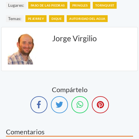
Lugares:
PASO DE LAS PIEDRAS
PRINGLES
TORNQUIST
Temas:
PEJERREY
DIQUE
AUTORIDAD DEL AGUA
Jorge Virgilio
Compártelo
Comentarios