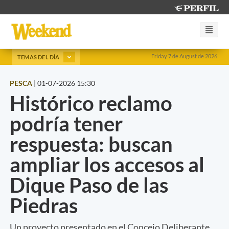
Friday 7 de August de 2026
TEMAS DEL DÍA
PESCA
|
01-07-2026 15:30
Histórico reclamo
podría tener
respuesta: buscan
ampliar los accesos al
Dique Paso de las
Piedras
Un proyecto presentado en el Concejo Deliberante