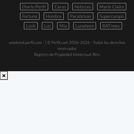
Diario Perfil
Caras
Noticias
Marie Claire
Fortuna
Hombre
Parabrisas
Supercampo
Look
Luz
Mia
Lunateen
BATimes
weekend.perfil.com -
| © Perfil.com 2006-2026 - Todos los derechos
reservados
Registro de Propiedad Intelectual: Nro.