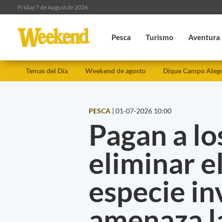
Friday 7 de August de 2026
Pesca
Turismo
Aventura
Temas del Día
Weekend de agosto
Dique Campo Aleg
PESCA
|
01-07-2026 10:00
Pagan a lo
eliminar e
especie in
amenaza l