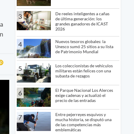
De reeles inteligentes a cañas
3
de última generación: los
ra
grandes ganadores de ICAST
2026
ón
Nuevos tesoros globales: la
4
Unesco sumó 25 sitios a su lista
de Patrimonio Mundial
Los coleccionistas de vehículos
5
militares están felices con una
subasta de rezagos
El Parque Nacional Los Alerces
6
exige cadenas y actualizó el
precio de las entradas
Entre pejerreyes esquivos y
7
mucha historia, se disputó una
de las competencias más
emblemáticas