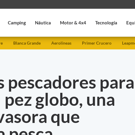
Camping
Náutica
Motor & 4x4
Tecnología
Equ
re
Blanca Grande
Aerolíneas
Primer Crucero
Leapmo
s pescadores para
l pez globo, una
vasora que
a pesca