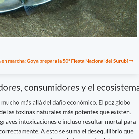
á en marcha: Goya prepara la 50° Fiesta Nacional del Surubí
dores, consumidores y el ecosistem
a mucho más allá del daño económico. El pez globo
 de las toxinas naturales más potentes que existen.
aves intoxicaciones e incluso resultar mortal para
 correctamente. A esto se suma el desequilibrio que