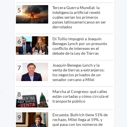
Tercera Guerra Mundial: la
5
inteligencia artificial reveló
cuáles serían los primeros
países latinoamericanos en ser
derrotados
Di Tullio impugnó a Joaquín
6
Benegas Lynch por un presunto
conflicto de intereses en el
debate de la Ley de Tierras
Joaquín Benegas Lynch y la
7
venta de tierras a extranjeros:
los negocios privados de un
senador cercano a Milei
Marcha al Congreso: qué calles
8
están cortadas y cómo circula el
transporte público
Encuesta: Bullrich tiene 51% de
9
rechazo, Milei llega al 59%, y
qué pasa con los números de