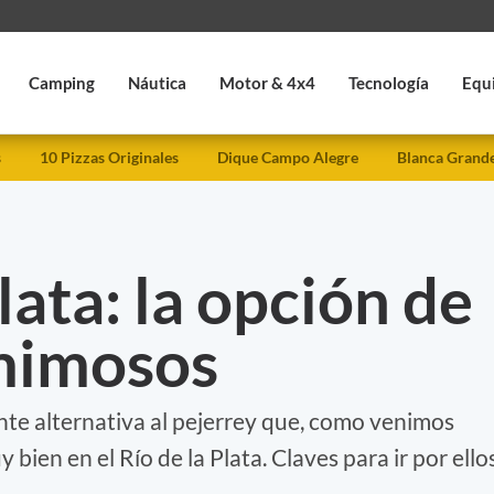
Camping
Náutica
Motor & 4x4
Tecnología
Equ
s
10 Pizzas Originales
Dique Campo Alegre
Blanca Grand
lata: la opción de
 mimosos
nte alternativa al pejerrey que, como venimos
bien en el Río de la Plata. Claves para ir por ellos