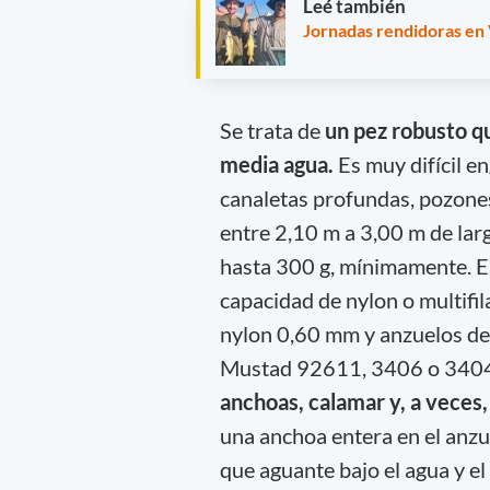
Leé también
Jornadas rendidoras en V
Se trata de
un pez robusto qu
media agua.
Es muy difícil e
canaletas profundas, pozones
entre 2,10 m a 3,00 m de lar
hasta 300 g, mínimamente. E
capacidad de nylon o multifi
nylon 0,60 mm y anzuelos del
Mustad 92611, 3406 o 34043
anchoas, calamar y, a veces
una anchoa entera en el anzue
que aguante bajo el agua y el