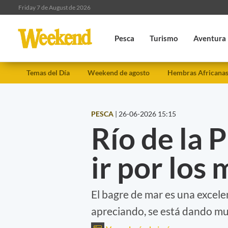
Friday 7 de August de 2026
Pesca
Turismo
Aventura
Temas del Día
Weekend de agosto
Hembras Africana
PESCA
|
26-06-2026 15:15
Río de la P
ir por los
El bagre de mar es una excele
apreciando, se está dando muy 