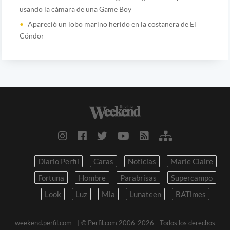
usando la cámara de una Game Boy
Apareció un lobo marino herido en la costanera de El
Cóndor
Diario Perfil
Caras
Noticias
Marie Claire
Fortuna
Hombre
Parabrisas
Supercampo
Look
Luz
Mia
Lunateen
BATimes
weekend.perfil.com -
| © Perfil.com 2006-2026 - Todos los derechos