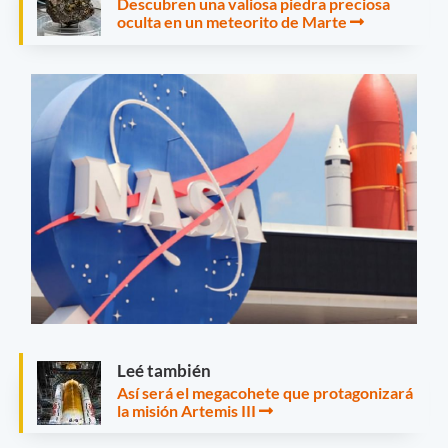
Descubren una valiosa piedra preciosa
oculta en un meteorito de Marte
Leé también
Así será el megacohete que protagonizará
la misión Artemis III