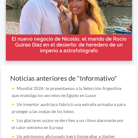
El nuevo negocio de Nicolás, el marido de Rocío
Guirao Díaz en el desierto: de heredero de un
imperio a astrofotógrafo
Noticias anteriores de "Informativo"
Mundial 2026: te presentamos a la Selección Argentina
que investiga los secretos de Egipto en Luxor
Un inventor austríaco fabricó una extraña armadura para
proteger a las ovejas de los lobos
Los glaciares suizos se derriten a un ritmo alarmante por
el calor extremo en Europa
Un astrónomo aficionado logró fotografiar a Júpiter