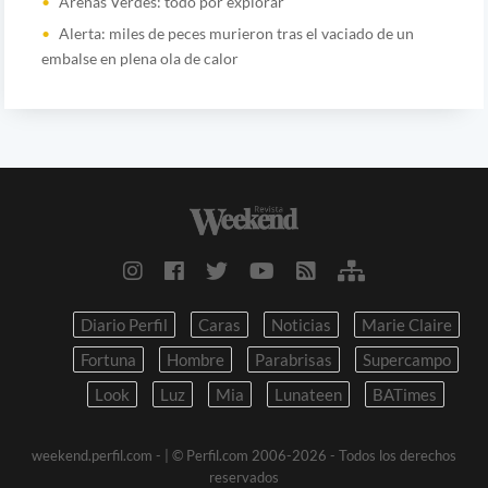
Arenas Verdes: todo por explorar
Alerta: miles de peces murieron tras el vaciado de un
embalse en plena ola de calor
Diario Perfil
Caras
Noticias
Marie Claire
Fortuna
Hombre
Parabrisas
Supercampo
Look
Luz
Mia
Lunateen
BATimes
weekend.perfil.com -
| © Perfil.com 2006-2026 - Todos los derechos
reservados