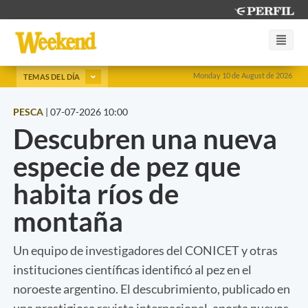
Monday 10 de August de 2026
TEMAS DEL DÍA
PESCA
|
07-07-2026 10:00
Descubren una nueva
especie de pez que
habita ríos de
montaña
Un equipo de investigadores del CONICET y otras
instituciones científicas identificó al pez en el
noroeste argentino. El descubrimiento, publicado en
una prestigiosa revista internacional, aporta nuevos