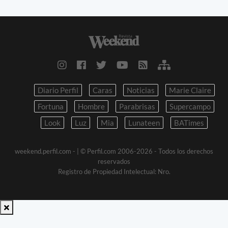
Diario Perfil
Caras
Noticias
Marie Claire
Fortuna
Hombre
Parabrisas
Supercampo
Look
Luz
Mia
Lunateen
BATimes
weekend.perfil.com -
| © Perfil.com 2006-2026 - Todos los derechos
reservados
Registro de Propiedad Intelectual: Nro.