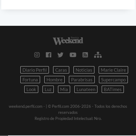
Diario Perfil
Caras
Noticias
Marie Claire
Fortuna
Hombre
Parabrisas
Supercampo
Look
Luz
Mia
Lunateen
BATimes
weekend.perfil.com -
| © Perfil.com 2006-2026 - Todos los derechos
reservados
Registro de Propiedad Intelectual: Nro.