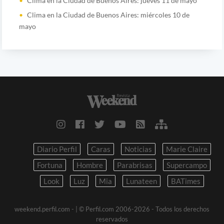
Clima en la Ciudad de Buenos Aires: jueves 11 de mayo
Clima en la Ciudad de Buenos Aires: miércoles 10 de
mayo
Diario Perfil
Caras
Noticias
Marie Claire
Fortuna
Hombre
Parabrisas
Supercampo
Look
Luz
Mia
Lunateen
BATimes
weekend.perfil.com -
| © Perfil.com 2006-2026 - Todos los derechos
reservados