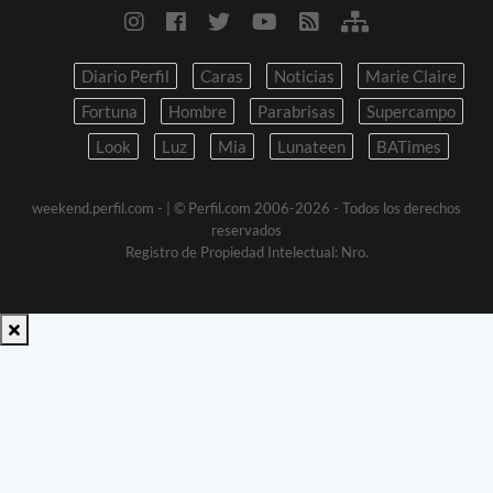
Diario Perfil
Caras
Noticias
Marie Claire
Fortuna
Hombre
Parabrisas
Supercampo
Look
Luz
Mia
Lunateen
BATimes
weekend.perfil.com -
| © Perfil.com 2006-2026 - Todos los derechos
reservados
Registro de Propiedad Intelectual: Nro.