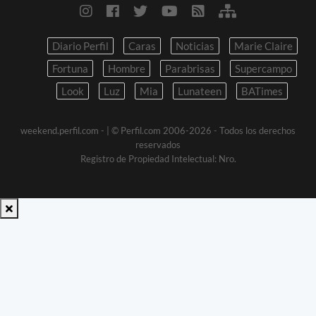
Diario Perfil
Caras
Noticias
Marie Claire
Fortuna
Hombre
Parabrisas
Supercampo
Look
Luz
Mia
Lunateen
BATimes
weekend.perfil.com -
| © Perfil.com 2006-2026 - Todos los derechos
reservados
Registro de Propiedad Intelectual: Nro.