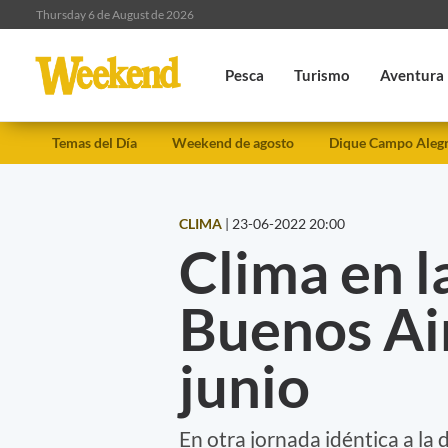
Thursday 6 de August de 2026
Pesca
Turismo
Aventura
Temas del Día
Weekend de agosto
Dique Campo Aleg
CLIMA
|
23-06-2022 20:00
Clima en l
Buenos Air
junio
En otra jornada idéntica a la 