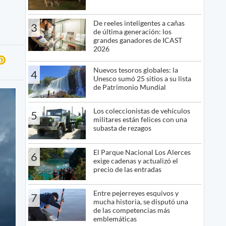
De reeles inteligentes a cañas
3
de última generación: los
grandes ganadores de ICAST
2026
Nuevos tesoros globales: la
4
Unesco sumó 25 sitios a su lista
de Patrimonio Mundial
Los coleccionistas de vehículos
5
militares están felices con una
subasta de rezagos
El Parque Nacional Los Alerces
6
exige cadenas y actualizó el
precio de las entradas
Entre pejerreyes esquivos y
7
mucha historia, se disputó una
de las competencias más
emblemáticas