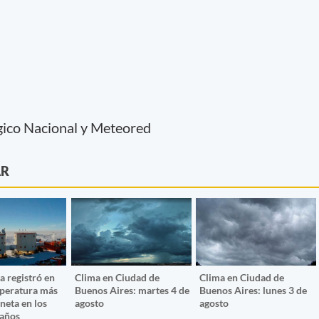
gico Nacional y Meteored
AR
a registró en
Clima en Ciudad de
Clima en Ciudad de
mperatura más
Buenos Aires: martes 4 de
Buenos Aires: lunes 3 de
aneta en los
agosto
agosto
 años