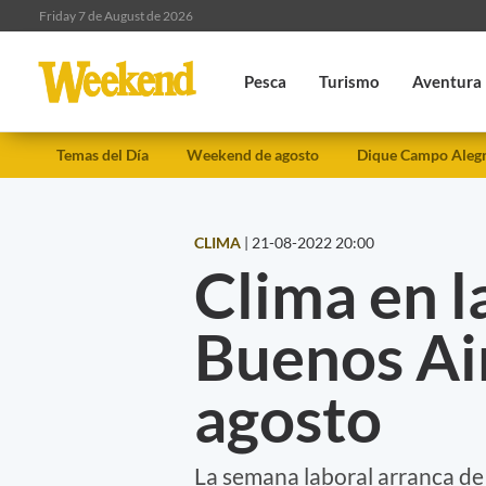
Friday 7 de August de 2026
Pesca
Turismo
Aventura
Temas del Día
Weekend de agosto
Dique Campo Aleg
CLIMA
|
21-08-2022 20:00
Clima en l
Buenos Air
agosto
La semana laboral arranca de