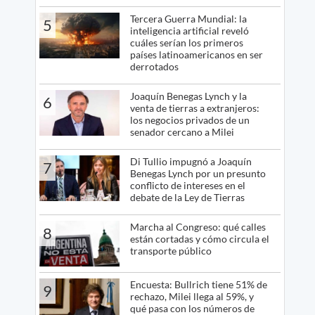
Tercera Guerra Mundial: la
5
inteligencia artificial reveló
cuáles serían los primeros
países latinoamericanos en ser
derrotados
Joaquín Benegas Lynch y la
6
venta de tierras a extranjeros:
los negocios privados de un
senador cercano a Milei
Di Tullio impugnó a Joaquín
7
Benegas Lynch por un presunto
conflicto de intereses en el
debate de la Ley de Tierras
Marcha al Congreso: qué calles
8
están cortadas y cómo circula el
transporte público
Encuesta: Bullrich tiene 51% de
9
rechazo, Milei llega al 59%, y
qué pasa con los números de