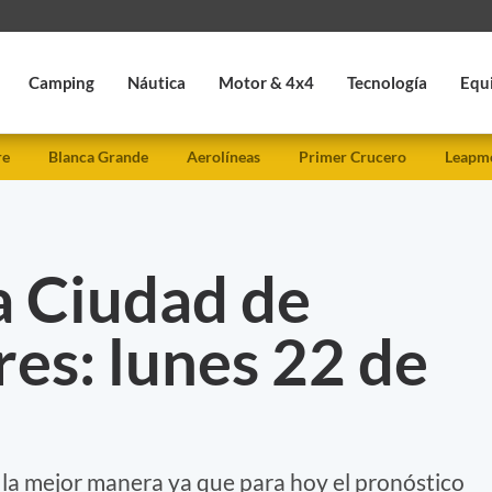
Camping
Náutica
Motor & 4x4
Tecnología
Equ
re
Blanca Grande
Aerolíneas
Primer Crucero
Leapmo
a Ciudad de
es: lunes 22 de
 la mejor manera ya que para hoy el pronóstico