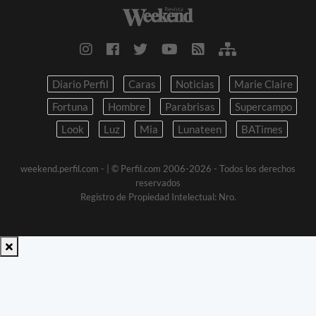
Diario Perfil
Caras
Noticias
Marie Claire
Fortuna
Hombre
Parabrisas
Supercampo
Look
Luz
Mia
Lunateen
BATimes
weekend.perfil.com -
| © Perfil.com 2006-2026 - Todos los derechos
reservados
Registro de Propiedad Intelectual: Nro.