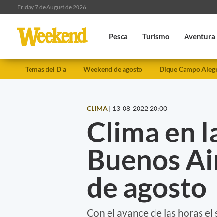
Friday 7 de August de 2026
Pesca
Turismo
Aventura
Temas del Día
Weekend de agosto
Dique Campo Aleg
CLIMA
|
13-08-2022 20:00
Clima en l
Buenos Ai
de agosto
Con el avance de las horas el