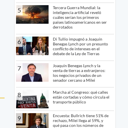
Tercera Guerra Mundial: la
5
inteligencia artificial reveló
cuáles serían los primeros
países latinoamericanos en ser
derrotados
Di Tullio impugnó a Joaquín
6
Benegas Lynch por un presunto
conflicto de intereses en el
debate de la Ley de Tierras
Joaquín Benegas Lynch y la
7
venta de tierras a extranjeros:
los negocios privados de un
senador cercano a Milei
Marcha al Congreso: qué calles
8
están cortadas y cómo circula el
transporte público
Encuesta: Bullrich tiene 51% de
9
rechazo, Milei llega al 59%, y
qué pasa con los números de