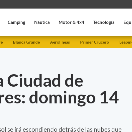
Camping
Náutica
Motor & 4x4
Tecnología
Equ
re
Blanca Grande
Aerolíneas
Primer Crucero
Leapmo
a Ciudad de
res: domingo 14
 sol se irá escondiendo detrás de las nubes que