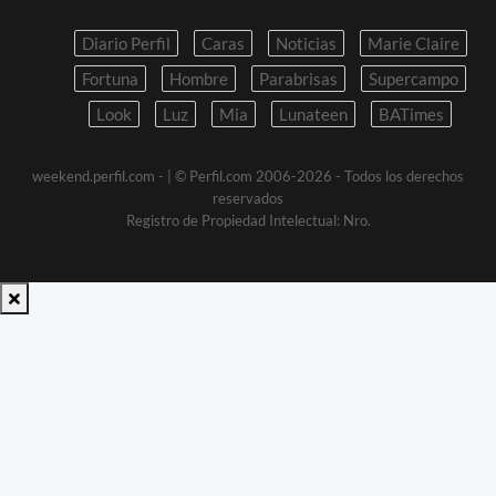
Diario Perfil
Caras
Noticias
Marie Claire
Fortuna
Hombre
Parabrisas
Supercampo
Look
Luz
Mia
Lunateen
BATimes
weekend.perfil.com -
| © Perfil.com 2006-2026 - Todos los derechos
reservados
Registro de Propiedad Intelectual: Nro.