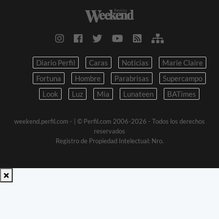
Diario Perfil
Caras
Noticias
Marie Claire
Fortuna
Hombre
Parabrisas
Supercampo
Look
Luz
Mia
Lunateen
BATimes
weekend.perfil.com -
| © Perfil.com 2006-2026 - Todos los derechos
reservados
Registro de Propiedad Intelectual: Nro.